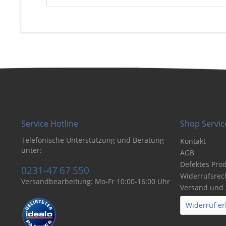
Service Hotline
Shop Servic
Telefonische Unterstützung und Beratung
Kontakt
unter:
AGB
Defektes Pro
0231-47 67 550
Widerrufsrec
Versandbearbeitung: Mo-Fr 10:00-16:00 Uhr
Versand und
Widerruf er