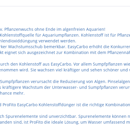
tiv. Pflanzenwuchs ohne Ende im algenfreien Aquarien!
te Kohlenstoffquelle für Aquariumpflanzen. Kohlenstoff ist für Pf
Kohlendioxiddüngung verwendet werden.
arker Wachstumsschub bemerkbar. EasyCarbo erhöht die Konkurrenz
ukt eignet sich ausgezeichnet zur Kombination mit dem Pflanzennähr
durch den Kohlenstoff aus EasyCarbo. Vor allem Sumpfpflanzen wi
genommen wird. Sie wachsen viel kräftiger und sehen schöner und v
Sumpfpflanzen verursacht die Reduzierung von Algen. Pinselalgen,
s kräftigere Wachstum der Unterwasser- und Sumpfpflanzen verurs
Chance mehr.
ProFito EasyCarbo Kohlenstoffdünger ist die richtige Kombination
Auch Spurenelemente sind unverzichtbar. Spurenelemente können 
nden sind, ist ProFito die ideale Lösung, um Wasser umfassend 