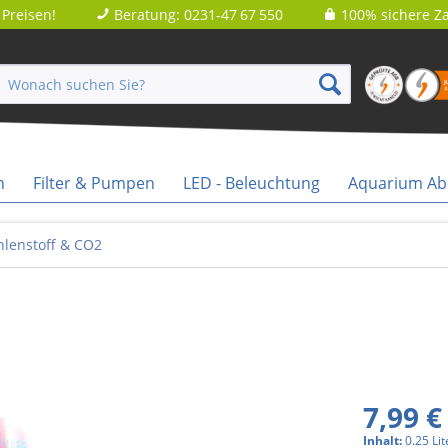
Preisen!
Beratung: 0231-47 67 550
100% sichere Za
n
Filter & Pumpen
LED - Beleuchtung
Aquarium A
hlenstoff & CO2
7,99 €
Inhalt:
0.25 Lit