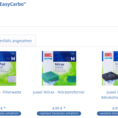
 EasyCarbo"
enfalls angesehen
- Filterwatte
Juwel Nitrax - Nitratentferner
Juwel
Aktivkoh
 € *
4,99 € *
4,9
ten erhältlich
+weitere Varianten erhältlich
+weitere Vari