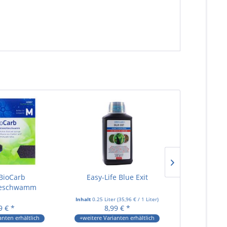
 BioCarb
Easy-Life Blue Exit
Juwel Bio
leschwamm
Grobporiger
Inhalt
0.25 Liter
(
35,96 €
/ 1 Liter)
9 € *
8,99 € *
3,
anten erhältlich
+weitere Varianten erhältlich
+weitere Var