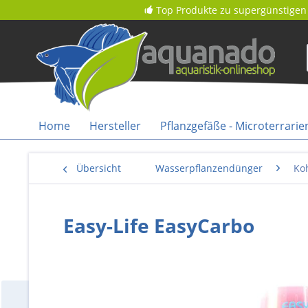
Top Produkte zu supergünstigen 
Home
Hersteller
Pflanzgefäße - Microterrarie
Übersicht
Wasserpflanzendünger
Ko
Easy-Life EasyCarbo