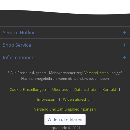
Service Hotline
Shop Service
Informationen
* Alle Preise inkl. gesetzl. Mehrwertsteuer zzgl.
Versandkosten
und ggf.
Nachnahmegebühren, wenn nicht anders beschrieben
Cookie-Einstellungen
Über uns
Datenschutz
Kontakt
Impressum
Widerrufsrecht
Versand und Zahlungsbedingungen
Widerruf erklären
aquanado © 2021