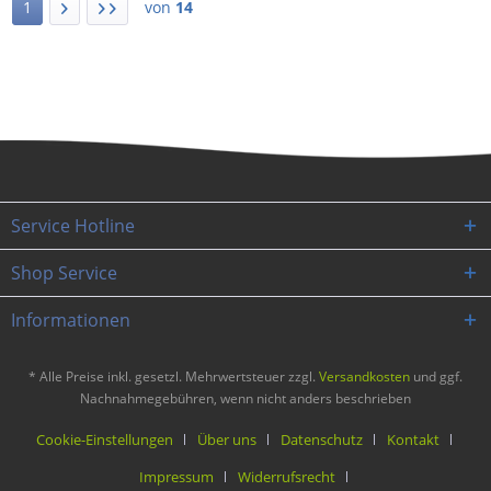
1
von
14
Service Hotline
Shop Service
Informationen
* Alle Preise inkl. gesetzl. Mehrwertsteuer zzgl.
Versandkosten
und ggf.
Nachnahmegebühren, wenn nicht anders beschrieben
Cookie-Einstellungen
Über uns
Datenschutz
Kontakt
Impressum
Widerrufsrecht