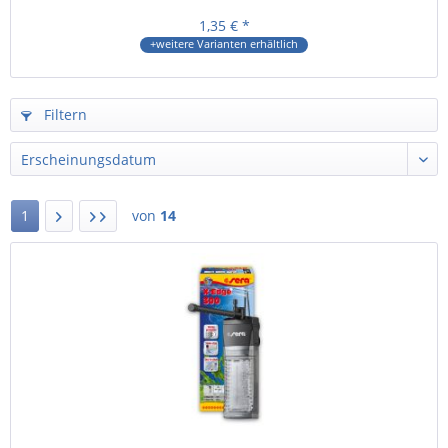
1,35 € *
+weitere Varianten erhältlich
Filtern
1
von
14