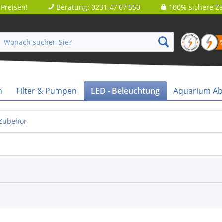
Preisen!
Beratung: 0231-47 67 550
100% sichere Za
n
Filter & Pumpen
LED - Beleuchtung
Aquarium A
 Zubehör