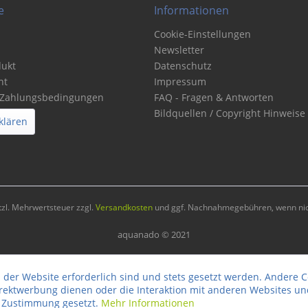
e
Informationen
Cookie-Einstellungen
Newsletter
dukt
Datenschutz
ht
Impressum
 Zahlungsbedingungen
FAQ - Fragen & Antworten
Bildquellen / Copyright Hinweise
klären
etzl. Mehrwertsteuer zzgl.
Versandkosten
und ggf. Nachnahmegebühren, wenn nic
aquanado © 2021
 der Website erforderlich sind und stets gesetzt werden. Andere C
irektwerbung dienen oder die Interaktion mit anderen Websites un
r Zustimmung gesetzt.
Mehr Informationen