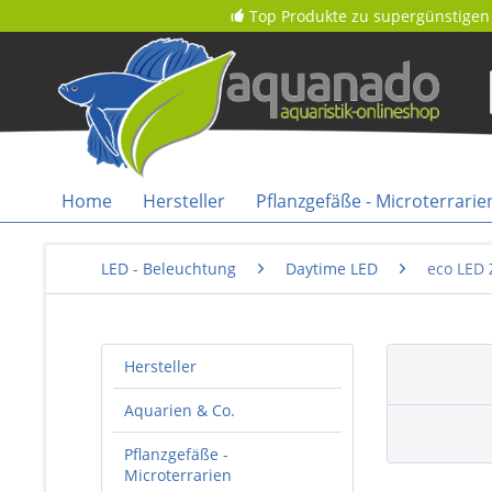
Top Produkte zu supergünstigen 
Home
Hersteller
Pflanzgefäße - Microterrarie
LED - Beleuchtung
Daytime LED
eco LED
Hersteller
Aquarien & Co.
Pflanzgefäße -
Microterrarien