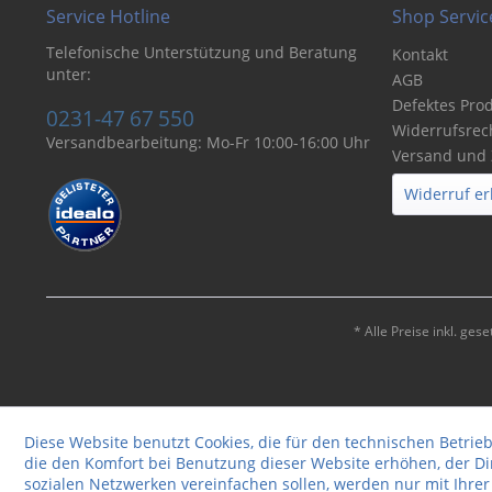
Service Hotline
Shop Servic
Telefonische Unterstützung und Beratung
Kontakt
unter:
AGB
Defektes Pro
0231-47 67 550
Widerrufsrec
Versandbearbeitung: Mo-Fr 10:00-16:00 Uhr
Versand und
Widerruf er
* Alle Preise inkl. ges
Diese Website benutzt Cookies, die für den technischen Betrieb
die den Komfort bei Benutzung dieser Website erhöhen, der D
sozialen Netzwerken vereinfachen sollen, werden nur mit Ihre