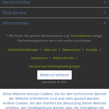
Service Hotline
Shop Service
Informationen
* Alle Preise inkl. gesetzl. Mehrwertsteuer zzgl.
Versandkosten
und ggf.
Nachnahmegebühren, wenn nicht anders beschrieben
Cookie-Einstellungen
Über uns
Datenschutz
Kontakt
Impressum
Widerrufsrecht
Versand und Zahlungsbedingungen
Widerruf erklären
aquanado © 2021
Diese Website benutzt Cookies, die für den technischen Betrieb
der Website erforderlich sind und stets gesetzt werden.
Andere Cookies, die den Komfort bei Benutzung dieser Website
erhöhen, der Direktwerbung dienen oder die Interaktion mit