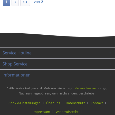
1
von
2
Service Hotline
Shop Service
Informationen
* Alle Preise inkl. gesetzl. Mehrwertsteuer zzgl.
Versandkosten
und ggf.
Nachnahmegebühren, wenn nicht anders beschrieben
Cookie-Einstellungen
Über uns
Datenschutz
Kontakt
Impressum
Widerrufsrecht