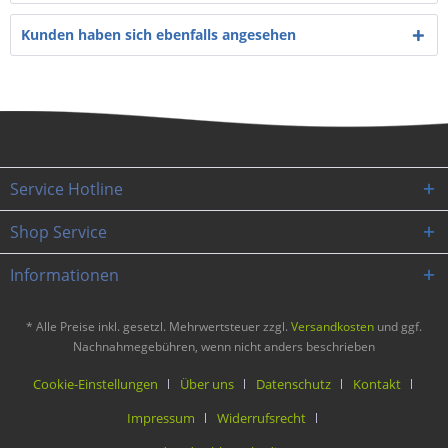
Kunden haben sich ebenfalls angesehen
Service Hotline
Shop Service
Informationen
* Alle Preise inkl. gesetzl. Mehrwertsteuer zzgl.
Versandkosten
und ggf.
Nachnahmegebühren, wenn nicht anders beschrieben
Cookie-Einstellungen
Über uns
Datenschutz
Kontakt
Impressum
Widerrufsrecht