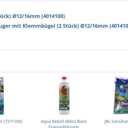
tück) Ø12/16mm (4014100)
uger mit Klemmbügel (2 Stück) Ø12/16mm (401410
r (7271100)
Aqua Rebell Mikro Basic
JBL Sansiba
Eisenvolldünger