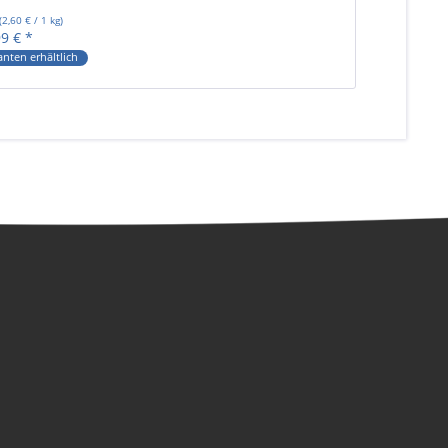
(
2,60 €
/ 1 kg)
99 € *
anten erhältlich