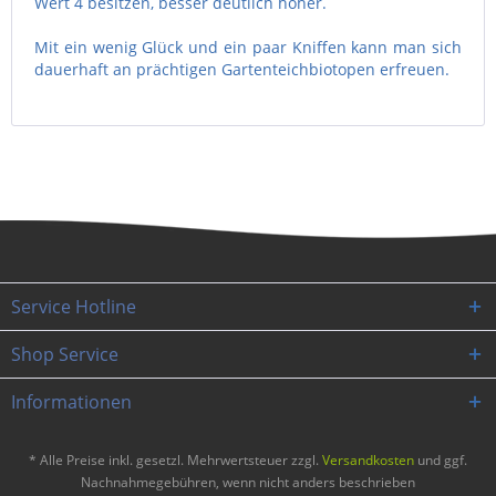
Wert 4 besitzen, besser deutlich höher.
Mit ein wenig Glück und ein paar Kniffen kann man sich
dauerhaft an prächtigen Gartenteichbiotopen erfreuen.
Service Hotline
Shop Service
Informationen
* Alle Preise inkl. gesetzl. Mehrwertsteuer zzgl.
Versandkosten
und ggf.
Nachnahmegebühren, wenn nicht anders beschrieben