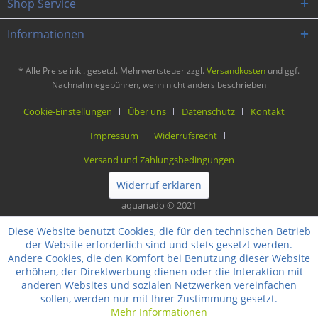
Shop Service
Informationen
* Alle Preise inkl. gesetzl. Mehrwertsteuer zzgl.
Versandkosten
und ggf.
Nachnahmegebühren, wenn nicht anders beschrieben
Cookie-Einstellungen
Über uns
Datenschutz
Kontakt
Impressum
Widerrufsrecht
Versand und Zahlungsbedingungen
Widerruf erklären
aquanado © 2021
Diese Website benutzt Cookies, die für den technischen Betrieb
der Website erforderlich sind und stets gesetzt werden.
Andere Cookies, die den Komfort bei Benutzung dieser Website
erhöhen, der Direktwerbung dienen oder die Interaktion mit
anderen Websites und sozialen Netzwerken vereinfachen
sollen, werden nur mit Ihrer Zustimmung gesetzt.
Mehr Informationen