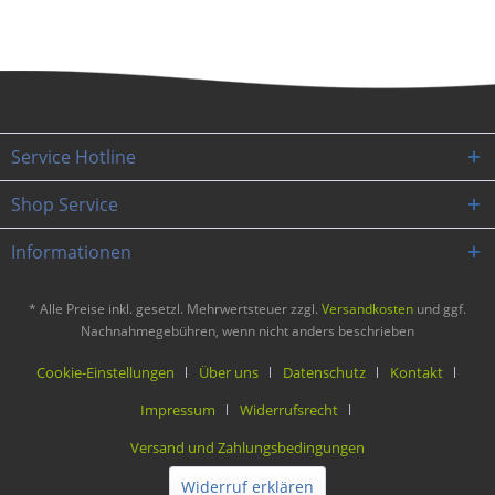
Service Hotline
Shop Service
Informationen
* Alle Preise inkl. gesetzl. Mehrwertsteuer zzgl.
Versandkosten
und ggf.
Nachnahmegebühren, wenn nicht anders beschrieben
Cookie-Einstellungen
Über uns
Datenschutz
Kontakt
Impressum
Widerrufsrecht
Versand und Zahlungsbedingungen
Widerruf erklären