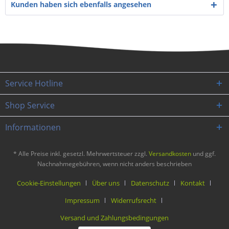
Kunden haben sich ebenfalls angesehen
Service Hotline
Shop Service
Informationen
* Alle Preise inkl. gesetzl. Mehrwertsteuer zzgl.
Versandkosten
und ggf.
Nachnahmegebühren, wenn nicht anders beschrieben
Cookie-Einstellungen
Über uns
Datenschutz
Kontakt
Impressum
Widerrufsrecht
Versand und Zahlungsbedingungen