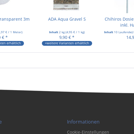
Transparent 3m
ADA Aqua Gravel S
Chihiros Dosi
inkl. 
,97 €
/ 1 Meter)
Inhalt
2 kg
(
4,95 €
/ 1 kg)
Inhalt
10 Laufende(
 € *
9,90 € *
14,
ten erhältlich
+weitere Varianten erhältlich
e
Informationen
Cookie-Einstellungen