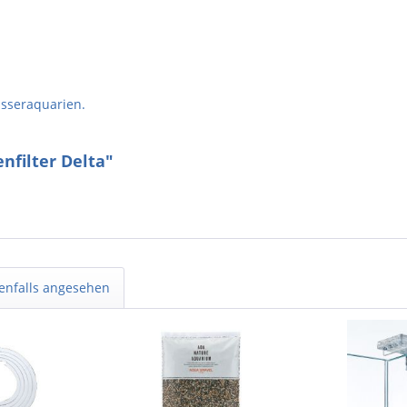
asseraquarien.
nfilter Delta"
enfalls angesehen