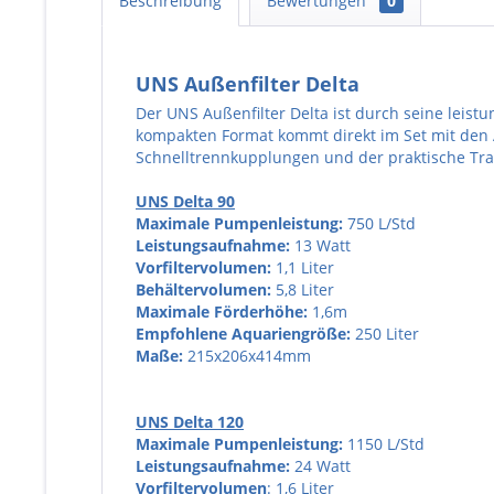
Beschreibung
Bewertungen
0
UNS Außenfilter Delta
Der UNS Außenfilter Delta ist durch seine leist
kompakten Format kommt direkt im Set mit den A
Schnelltrennkupplungen und der praktische Tra
UNS Delta 90
Maximale Pumpenleistung:
750 L/Std
Leistungsaufnahme:
13 Watt
Vorfiltervolumen:
1,1 Liter
Behältervolumen:
5,8 Liter
Maximale Förderhöhe:
1,6m
Empfohlene Aquariengröße:
250 Liter
Maße:
215x206x414mm
UNS Delta 120
Maximale Pumpenleistung:
1150 L/Std
Leistungsaufnahme:
24 Watt
Vorfiltervolumen
: 1,6 Liter