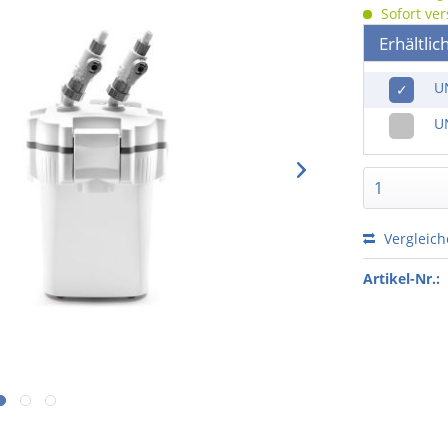
Sofort ver
Erhältlic
U
✓
U
Vergleic
Artikel-Nr.: