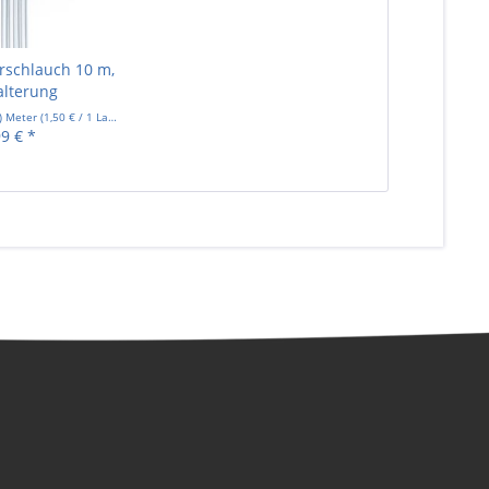
erschlauch 10 m,
Halterung
r) Meter
(
1,50 €
/ 1 Laufende(r) Meter)
99 € *