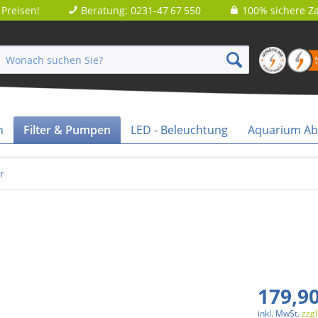
Preisen!
Beratung: 0231-47 67 550
100% sichere Za
n
Filter & Pumpen
LED - Beleuchtung
Aquarium A
r
179,90
inkl. MwSt.
zzg