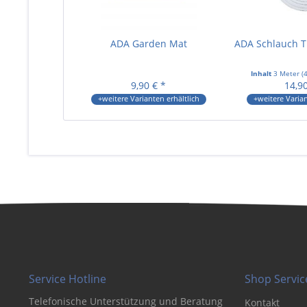
ADA Garden Mat
ADA Schlauch 
Inhalt
3 Meter
(
4
9,90 € *
14,90
+weitere Varianten erhältlich
+weitere Varian
Service Hotline
Shop Servic
Telefonische Unterstützung und Beratung
Kontakt