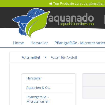
Top Produkte zu supergünstigen 
Home
Hersteller
Pflanzgefäße - Microterrarie
Futtermittel
Futter für Axolotl
Hersteller
Aquarien & Co.
Pflanzgefäße -
Microterrarien