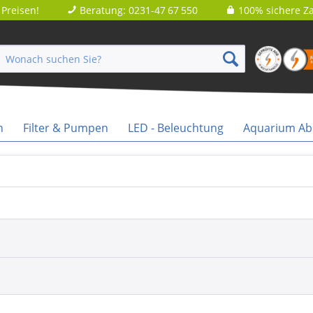
Preisen!
Beratung: 0231-47 67 550
100% sichere Za
n
Filter & Pumpen
LED - Beleuchtung
Aquarium A