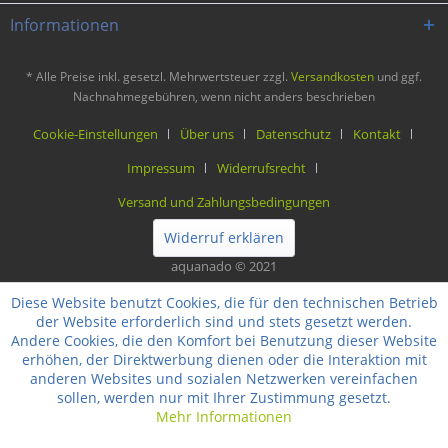
Informationen
* Alle Preise inkl. gesetzl. Mehrwertsteuer zzgl.
Versandkosten
und ggf.
Nachnahmegebühren, wenn nicht anders beschrieben
Cookie-Einstellungen
Über uns
Datenschutz
Kontakt
Impressum
Widerrufsrecht
Versand und Zahlungsbedingungen
Widerruf erklären
aquanado © 2021
Diese Website benutzt Cookies, die für den technischen Betrieb
der Website erforderlich sind und stets gesetzt werden.
Andere Cookies, die den Komfort bei Benutzung dieser Website
erhöhen, der Direktwerbung dienen oder die Interaktion mit
anderen Websites und sozialen Netzwerken vereinfachen
sollen, werden nur mit Ihrer Zustimmung gesetzt.
Mehr Informationen