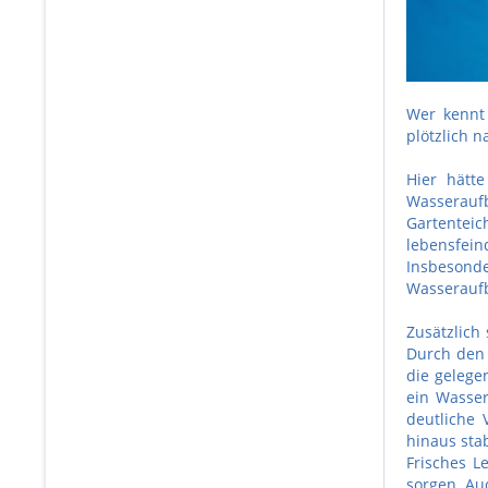
Wer kennt 
plötzlich 
Hier hätte
Wasseraufb
Gartenteic
lebensfeind
Insbesonde
Wasseraufb
Zusätzlich
Durch den 
die gelege
ein Wasse
deutliche 
hinaus sta
Frisches L
sorgen. Auc