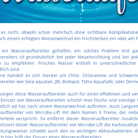
es nicht, obwohl schon mehrfach ohne sichtbare Komplikatione
nach einem erfolgten Wasserwechsel ein Fischsterben ein oder am Fo
 ein Wasseraufbereiter geholfen, ein solches Problem erst ga
ereiters ist grundsätzlich bei jeder Neueinrichtung und bei 
h zu empfehlen. Frisches Wasser enthält in unterschiedlicher
lich sind.
re handelt es sich hierbei um Chlor, Chloramine und Schwerme
ereiter wie Sera aquatan, JBL Biotopol, Tetra AquaSafe, oder Denn
 sorgen diese Wasseraufbereiter auch für einen effektiven und v
Einsatz von Wasseraufbereiten schützt man Fische und sonstige
ntlich ad hoc nach einem Wasserwechsel auftreten. Auch Langze
raufbereiter von Microbe-Lift mit dem Namen X Treme, der ne
Vorteile verspricht. So entfernt dieser Wasseraufbereiter zusä
bilisiert dieser Wasseraufbereiter von Microbe-Lift die Karbonathä
eitungswasser schadet auch den so wichtigen Abbaubakterien, d
h hier hilft der Einsatz eines Wasseraufbereiters.