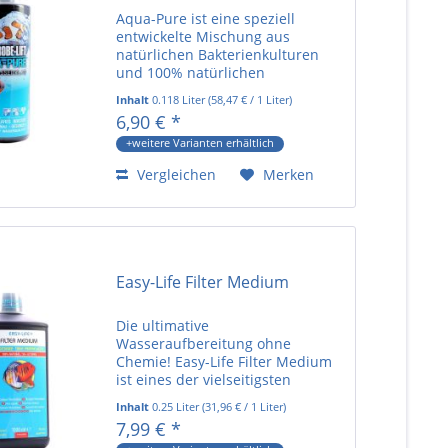
Aqua-Pure ist eine speziell
entwickelte Mischung aus
natürlichen Bakterienkulturen
und 100% natürlichen
Adsorptionsmedien, für die Pflege
Inhalt
0.118 Liter
(
58,47 €
/ 1 Liter)
oder zur Anwendung bei
6,90 € *
Problemfällen in allen Meer- und
Süßwasseraquarien. Aqua-Pure
+weitere Varianten erhältlich
hat durch...
Vergleichen
Merken
Easy-Life Filter Medium
Die ultimative
Wasseraufbereitung ohne
Chemie! Easy-Life Filter Medium
ist eines der vielseitigsten
Wasseraufbereitungsprodukt auf
Inhalt
0.25 Liter
(
31,96 €
/ 1 Liter)
dem Markt. Es kann verwendet
7,99 € *
werden, um kristallklares Wasser