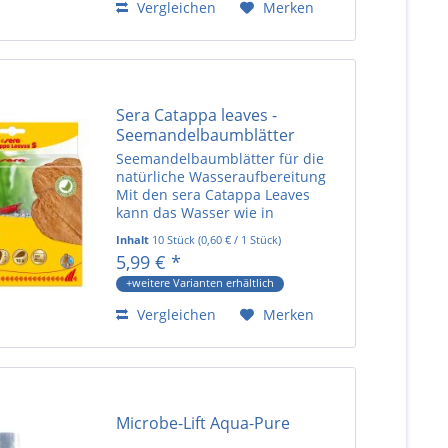
Vergleichen
Merken
Sera Catappa leaves -
Seemandelbaumblätter
Seemandelbaumblätter für die
natürliche Wasseraufbereitung
Mit den sera Catappa Leaves
kann das Wasser wie in
natürlichen Biotopen aufbereitet
Inhalt
10 Stück
(
0,60 €
/ 1 Stück)
werden. Die
5,99 € *
Seemandelbaumblätter fördern
das natürliche Verhalten sowie
+weitere Varianten erhältlich
die Laichbereitschaft...
Vergleichen
Merken
Microbe-Lift Aqua-Pure