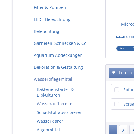
Filter & Pumpen
LED - Beleuchtung
Microb
Beleuchtung
Inhalt
0.118
Garnelen, Schnecken & Co.
+weitere 
Aquarium Abdeckungen
Dekoration & Gestaltung
Filtern
Wasserpflegemittel
Bakterienstarter &
Sofor
Biokulturen
Wasseraufbereiter
Versa
Schadstoffabsorbierer
Wasserklärer
Algenmittel
1