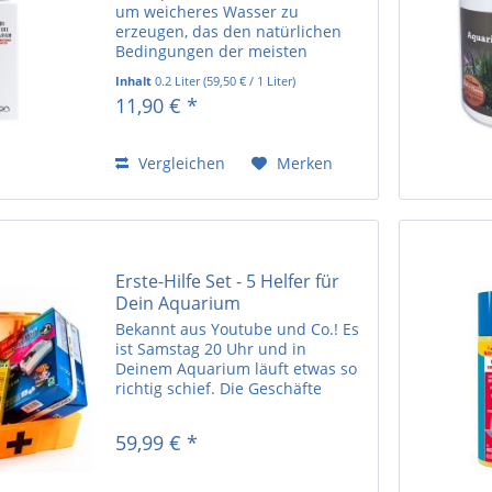
um weicheres Wasser zu
erzeugen, das den natürlichen
Bedingungen der meisten
tropischen Aquarienfischen
Inhalt
0.2 Liter
(
59,50 €
/ 1 Liter)
entspricht.
11,90 € *
Vergleichen
Merken
Erste-Hilfe Set - 5 Helfer für
Dein Aquarium
Bekannt aus Youtube und Co.! Es
ist Samstag 20 Uhr und in
Deinem Aquarium läuft etwas so
richtig schief. Die Geschäfte
haben nun jedoch zu und eine
schnelle Lösung ist nicht in Sicht.
59,99 € *
Manche Probleme kannst Du
jedoch nicht aufschieben...