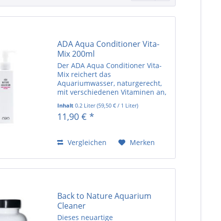
ADA Aqua Conditioner Vita-
Mix 200ml
Der ADA Aqua Conditioner Vita-
Mix reichert das
Aquariumwasser, naturgerecht,
mit verschiedenen Vitaminen an,
die nicht nur die Vitalität der
Inhalt
0.2 Liter
(
59,50 €
/ 1 Liter)
Fische fördern, sondern auch
11,90 € *
einen positiven Einfluss auf das
Ökosystem haben.
Vergleichen
Merken
Back to Nature Aquarium
Cleaner
Dieses neuartige