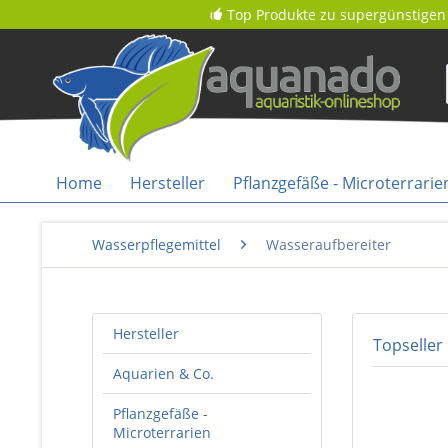
Top Produkte zu supergünstigen 
Home
Hersteller
Pflanzgefäße - Microterrarie
Wasserpflegemittel
Wasseraufbereiter
Hersteller
Topseller
Aquarien & Co.
Pflanzgefäße -
Microterrarien