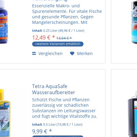
Essenzielle Makro- und
Spurenelemente. Für vitale Fische
und gesunde Pflanzen. Gegen
Mangelerscheinungen. Mit
Vitamin-B-Komplex. Künstliche
Inhalt
0.25 Liter
(
49,96 €
/ 1 Liter)
Systeme wie das Aquarium
12,49 € *
13,64 € *
verarmen aufgrund schneller
Bioabläufe sehr stark und
+weitere Varianten erhältlich
bedürfen somit der...
Vergleichen
Merken
Tetra AquaSafe
Wasseraufbereiter
Schützt Fische und Pflanzen
zuverlässig vor schädlichen
Substanzen im Leitungswasser
und fügt wichtige Vitalstoffe zu.
Für naturnahes Aquarienwasser.
Inhalt
0.5 Liter
(
19,98 €
/ 1 Liter)
Die optimierte Formel ist ideal
9,99 € *
auf die Pflegebedürfnisse von