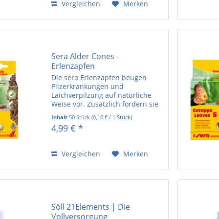
Vergleichen
Merken
Sera Alder Cones -
Erlenzapfen
Die sera Erlenzapfen beugen
Pilzerkrankungen und
Laichverpilzung auf natürliche
Weise vor. Zusätzlich fördern sie
das natürliche Verhalten sowie
Inhalt
50 Stück
(
0,10 €
/ 1 Stück)
die Laichbereitschaft und senken
4,99 € *
den pH-Wert des Wassers.
Erlenzapfen sind zur
Herstellung...
Vergleichen
Merken
Söll 21Elements | Die
Vollversorgung