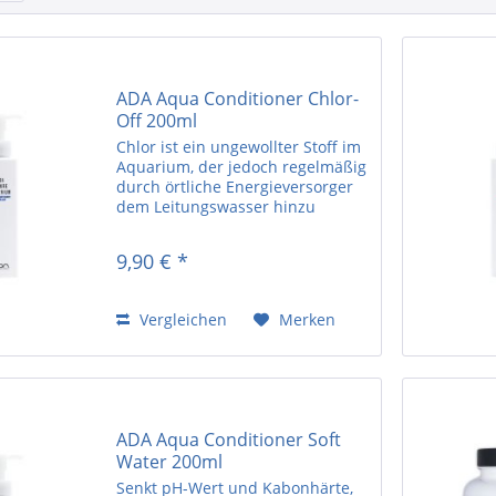
Easy-Life
sera
Söll
Tetra
ADA Aqua Conditioner Chlor-
Off 200ml
Chlor ist ein ungewollter Stoff im
Aquarium, der jedoch regelmäßig
durch örtliche Energieversorger
dem Leitungswasser hinzu
gegeben wird. In einem
natürlichen Aquascape streben
9,90 € *
wir daher einen möglichst
niedrigen Gehalt an, da nicht
nur...
Vergleichen
Merken
ADA Aqua Conditioner Soft
Water 200ml
Senkt pH-Wert und Kabonhärte,