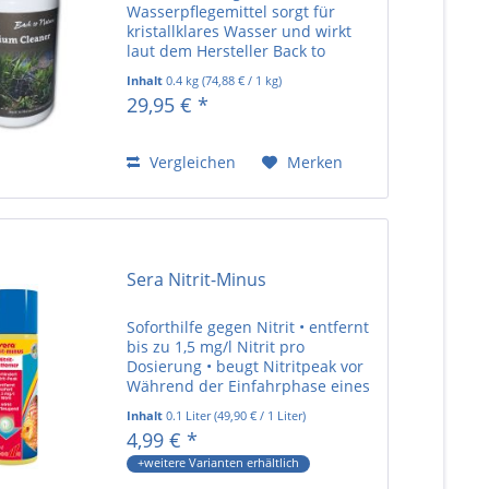
Wasserpflegemittel sorgt für
kristallklares Wasser und wirkt
laut dem Hersteller Back to
Nature rein biologisch durch
Inhalt
0.4 kg
(
74,88 €
/ 1 kg)
100% natürliche Inhaltsstoffe.
29,95 € *
Zudem hat es einen positiven
nachhaltigen Effekt gegen Algen
und Beläge...
Vergleichen
Merken
Sera Nitrit-Minus
Soforthilfe gegen Nitrit • entfernt
bis zu 1,5 mg/l Nitrit pro
Dosierung • beugt Nitritpeak vor
Während der Einfahrphase eines
neuen Aquariums, nach einer
Inhalt
0.1 Liter
(
49,90 €
/ 1 Liter)
Arzneimittelbehandlung oder
4,99 € *
einem Filterwechsel droht eine
Anreicherung von Nitrit...
+weitere Varianten erhältlich