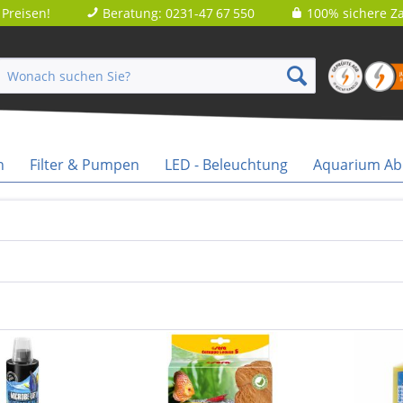
Preisen!
Beratung: 0231-47 67 550
100% sichere Za
n
Filter & Pumpen
LED - Beleuchtung
Aquarium A