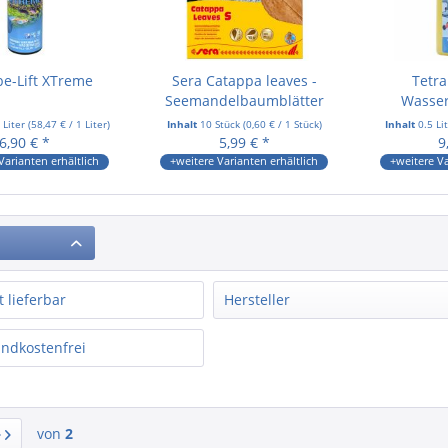
e-Lift XTreme
Sera Catappa leaves -
Tetr
Seemandelbaumblätter
Wasser
 Liter
(
58,47 €
/ 1 Liter)
Inhalt
10 Stück
(
0,60 €
/ 1 Stück)
Inhalt
0.5 Li
6,90 € *
5,99 € *
9
Varianten erhältlich
+weitere Varianten erhältlich
+weitere Va
t lieferbar
Hersteller
ADA
ndkostenfrei
aquanado
ARKA Biotechnologie
Back to Nature
von
2