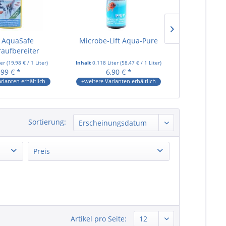
a AquaSafe
Microbe-Lift Aqua-Pure
Easy-Life 
aufbereiter
ter
(
19,98 €
/ 1 Liter)
Inhalt
0.118 Liter
(
58,47 €
/ 1 Liter)
Inhalt
0.25 Lit
,99 € *
6,90 € *
7,
rianten erhältlich
+weitere Varianten erhältlich
+weitere Vari
Sortierung:
Preis
von
4,99 €
bis
59,99 €
Artikel pro Seite: