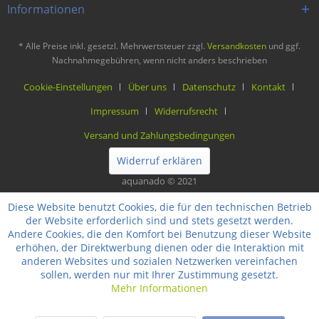
Informationen
* Alle Preise inkl. gesetzl. Mehrwertsteuer zzgl.
Versandkosten
und ggf.
Nachnahmegebühren, wenn nicht anders beschrieben
Cookie-Einstellungen
Über uns
Datenschutz
Kontakt
Impressum
Widerrufsrecht
Versand und Zahlungsbedingungen
Widerruf erklären
aquanado © 2021
Diese Website benutzt Cookies, die für den technischen Betrieb
der Website erforderlich sind und stets gesetzt werden.
Andere Cookies, die den Komfort bei Benutzung dieser Website
erhöhen, der Direktwerbung dienen oder die Interaktion mit
anderen Websites und sozialen Netzwerken vereinfachen
sollen, werden nur mit Ihrer Zustimmung gesetzt.
Mehr Informationen