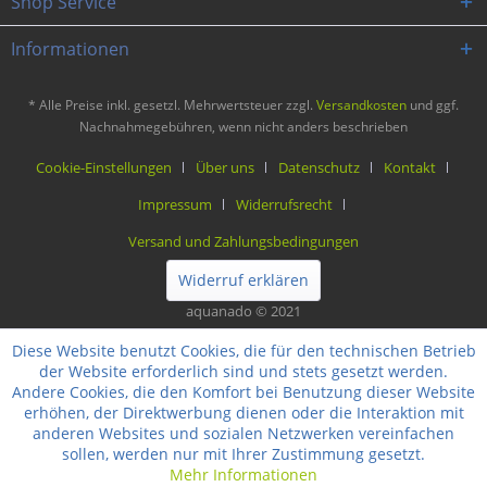
Shop Service
Informationen
* Alle Preise inkl. gesetzl. Mehrwertsteuer zzgl.
Versandkosten
und ggf.
Nachnahmegebühren, wenn nicht anders beschrieben
Cookie-Einstellungen
Über uns
Datenschutz
Kontakt
Impressum
Widerrufsrecht
Versand und Zahlungsbedingungen
Widerruf erklären
aquanado © 2021
Diese Website benutzt Cookies, die für den technischen Betrieb
der Website erforderlich sind und stets gesetzt werden.
Andere Cookies, die den Komfort bei Benutzung dieser Website
erhöhen, der Direktwerbung dienen oder die Interaktion mit
anderen Websites und sozialen Netzwerken vereinfachen
sollen, werden nur mit Ihrer Zustimmung gesetzt.
Mehr Informationen