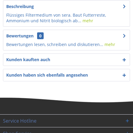
Beschreibung
Flüssiges Filtermedium von sera. Baut Futterreste,
Ammonium und Nitrit biologisch ab...
mehr
Bewertungen
0
Bewertungen lesen, schreiben und diskutieren...
mehr
Kunden kauften auch
Kunden haben sich ebenfalls angesehen
Service Hotline