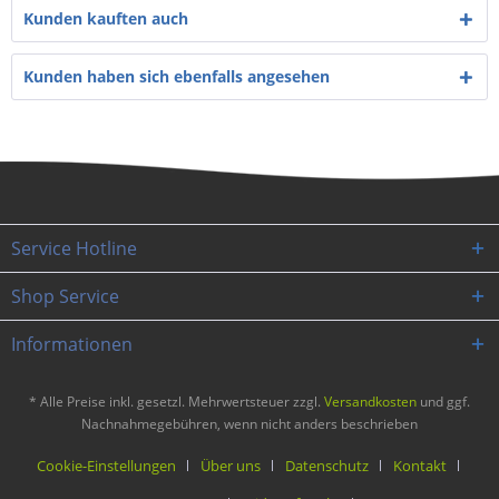
Kunden kauften auch
Kunden haben sich ebenfalls angesehen
Service Hotline
Shop Service
Informationen
* Alle Preise inkl. gesetzl. Mehrwertsteuer zzgl.
Versandkosten
und ggf.
Nachnahmegebühren, wenn nicht anders beschrieben
Cookie-Einstellungen
Über uns
Datenschutz
Kontakt