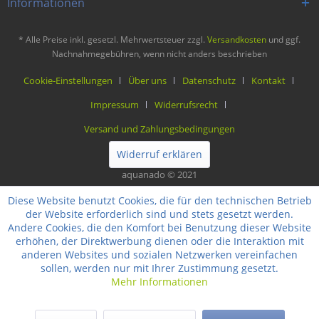
Informationen
* Alle Preise inkl. gesetzl. Mehrwertsteuer zzgl.
Versandkosten
und ggf.
Nachnahmegebühren, wenn nicht anders beschrieben
Cookie-Einstellungen
Über uns
Datenschutz
Kontakt
Impressum
Widerrufsrecht
Versand und Zahlungsbedingungen
Widerruf erklären
aquanado © 2021
Diese Website benutzt Cookies, die für den technischen Betrieb
der Website erforderlich sind und stets gesetzt werden.
Andere Cookies, die den Komfort bei Benutzung dieser Website
erhöhen, der Direktwerbung dienen oder die Interaktion mit
anderen Websites und sozialen Netzwerken vereinfachen
sollen, werden nur mit Ihrer Zustimmung gesetzt.
Mehr Informationen