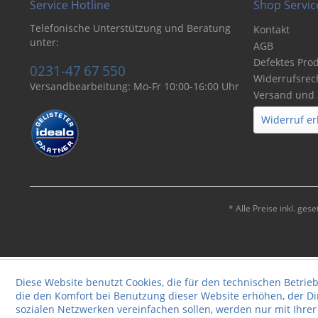
Service Hotline
Shop Servic
Telefonische Unterstützung und Beratung
Kontakt
unter:
AGB
Defektes Pro
0231-47 67 550
Widerrufsrec
Versandbearbeitung: Mo-Fr 10:00-16:00 Uhr
Versand und
Widerruf er
* Alle Preise inkl. ges
Diese Website benutzt Cookies, die für den technischen Betrieb
die den Komfort bei Benutzung dieser Website erhöhen, der D
sozialen Netzwerken vereinfachen sollen, werden nur mit Ihre