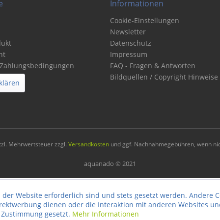
e
Informationen
Cookie-Einstellungen
Newsletter
dukt
Datenschutz
ht
Impressum
 Zahlungsbedingungen
FAQ - Fragen & Antworten
Bildquellen / Copyright Hinweise
klären
etzl. Mehrwertsteuer zzgl.
Versandkosten
und ggf. Nachnahmegebühren, wenn nic
aquanado © 2021
 der Website erforderlich sind und stets gesetzt werden. Andere C
irektwerbung dienen oder die Interaktion mit anderen Websites un
r Zustimmung gesetzt.
Mehr Informationen