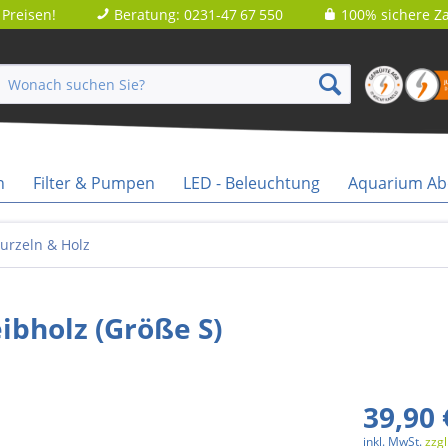
Preisen!
Beratung: 0231-47 67 550
100% sichere Za
n
Filter & Pumpen
LED - Beleuchtung
Aquarium A
urzeln & Holz
ibholz (Größe S)
39,90 
inkl. MwSt.
zzg